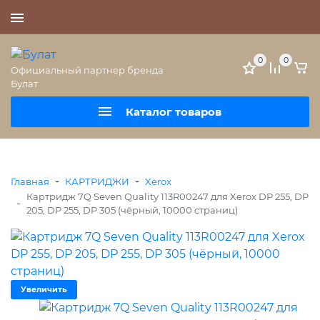
+7 (495) 477-56-25
0
0
Официальный партнер бренда
Булат
Каталог товаров
-
-
Главная
КАРТРИДЖИ
Xerox
Картридж 7Q Seven Quality 113R00247 для Xerox DP 255, DP
-
205, DP 255, DP 305 (чёрный, 10000 страниц)
Увеличить