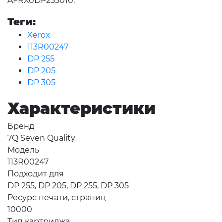
AFRX0DP255010.
Теги:
Xerox
113R00247
DP 255
DP 205
DP 305
Характеристики
Бренд
7Q Seven Quality
Модель
113R00247
Подходит для
DP 255, DP 205, DP 255, DP 305
Ресурс печати, страниц
10000
Тип картриджа