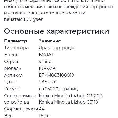
МФУ. Для сохранения качества печати важно
избегать механических повреждений картриджа
и устанавливать его только в чистый
печатающий узел.
Основные характеристики
Параметр
Значение
Тип товара
Драм-картридж
Бренд
БУЛАТ
Серия
s-Line
Модель
IUP-23K
Артикул
EFKM0C3100010
Цвет
Чёрный
Ресурс
до 25000 страниц
Совместимые
Konica Minolta bizhub C3100P,
устройства
Konica Minolta bizhub C3110
Формат печати
A4
Вес
1,5 кг