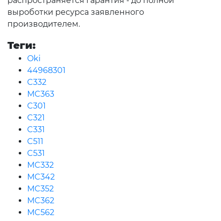
распространяется гарантия - до полной
выроботки ресурса заявленного
производителем.
Теги:
Oki
44968301
C332
MC363
C301
C321
C331
C511
C531
MC332
MC342
MC352
MC362
MC562