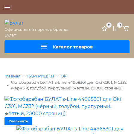
+7 (495) 477-56-25
0
0
Официальный партнер бренда
Булат
Каталог товаров
-
-
Главная
КАРТРИДЖИ
Oki
Фотобарабан БУЛАТ s-Line 44968301 для Oki C301, MC332
-
(чёрный, голубой, пурпурный, жёлтый, 20000 страниц)
Увеличить