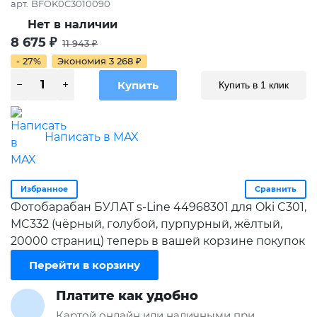
арт.
BFOK0C3010090
Нет в наличии
8 675
₽
11 943
₽
- 27%
Экономия
3 268
₽
Купить в 1 клик
Написать в MAX
Избранное
Сравнить
Фотобарабан БУЛАТ s-Line 44968301 для Oki C301,
MC332 (чёрный, голубой, пурпурный, жёлтый,
20000 страниц) теперь в вашей корзине покупок
Перейти в корзину
Платите как удобно
Картой онлайн или наличными при