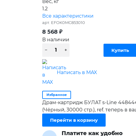
Вес, кг
1.2
Все характеристики
арт.
EFOK0MC853010
8 568
₽
В наличии
Написать в MAX
Избранное
Драм-картридж БУЛАТ s-Line 448444
(Чёрный, 30000 стр.), ref. теперь в 
Перейти в корзину
Платите как удобно