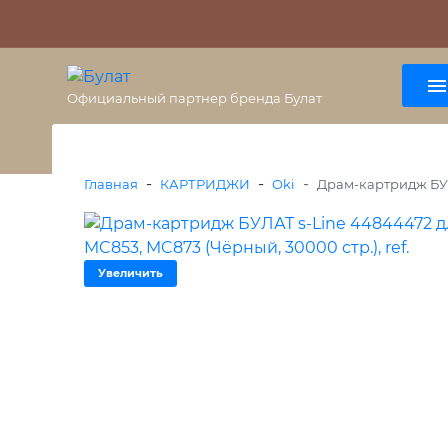
О бренде
Гарантия
ВАЖНО
Оплата
Доставка
+7 (495) 477-56-25
8 (800) 333-38-47
Официальный партнер бренда Булат
-
-
-
Главная
КАРТРИДЖИ
Oki
Драм-картридж БУЛА
Увеличить