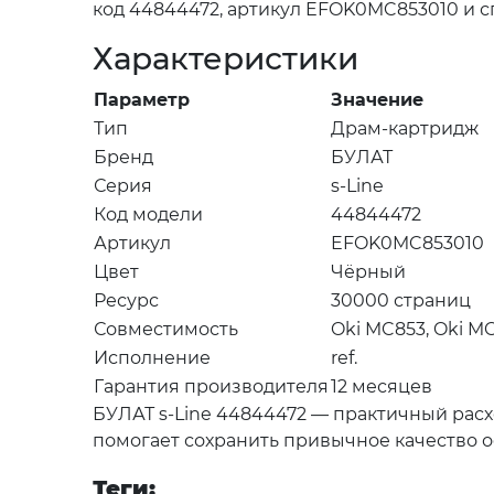
код 44844472, артикул EFOK0MC853010 и с
Характеристики
Параметр
Значение
Тип
Драм-картридж
Бренд
БУЛАТ
Серия
s-Line
Код модели
44844472
Артикул
EFOK0MC853010
Цвет
Чёрный
Ресурс
30000 страниц
Совместимость
Oki MC853, Oki M
Исполнение
ref.
Гарантия производителя
12 месяцев
БУЛАТ s-Line 44844472 — практичный рас
помогает сохранить привычное качество о
Теги: