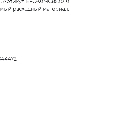
i. Артикул EFOK0MC853010
имый расходный материал.
844472