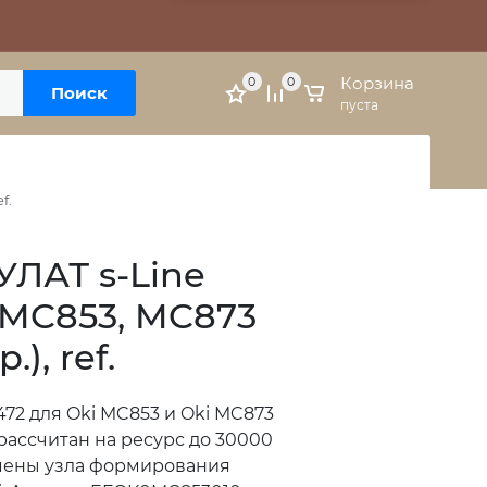
Москва, м. Варшавская, ул. Болотниковская, 5к3
Личный кабинет
Корзина
0
0
Поиск
пуста
f.
ЛАТ s-Line
 MC853, MC873
), ref.
72 для Oki MC853 и Oki MC873
рассчитан на ресурс до 30000
амены узла формирования