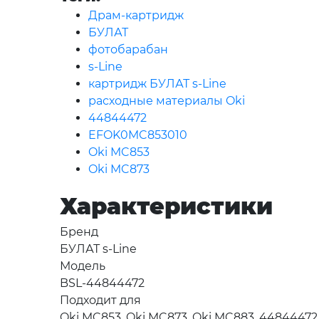
Драм-картридж
БУЛАТ
фотобарабан
s-Line
картридж БУЛАТ s-Line
расходные материалы Oki
44844472
EFOK0MC853010
Oki MC853
Oki MC873
Характеристики
Бренд
БУЛАТ s-Line
Модель
BSL-44844472
Подходит для
Oki MC853, Oki MC873, Oki MC883, 44844472