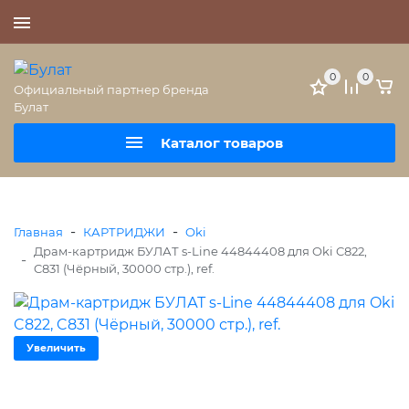
+7 (495) 477-56-25
0
0
Официальный партнер бренда
Булат
Каталог товаров
-
-
Главная
КАРТРИДЖИ
Oki
Драм-картридж БУЛАТ s-Line 44844408 для Oki C822,
-
C831 (Чёрный, 30000 стр.), ref.
Увеличить