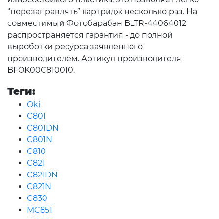
“перезаправлять” картридж несколько раз. На
совместимый Фотобарабан BLTR-44064012
распространяется гарантия - до полной
выроботки ресурса заявленного
производителем. Артикул производителя
BFOK00C810010.
Теги:
Oki
C801
C801DN
C801N
C810
C821
C821DN
C821N
C830
MC851