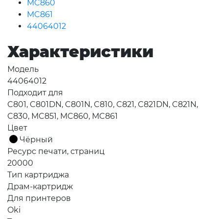
MC860
MC861
44064012
Характеристики
Модель
44064012
Подходит для
C801, C801DN, C801N, C810, C821, C821DN, C821N,
C830, MC851, MC860, MC861
Цвет
Чёрный
Ресурс печати, страниц
20000
Тип картриджа
Драм-картридж
Для принтеров
Oki