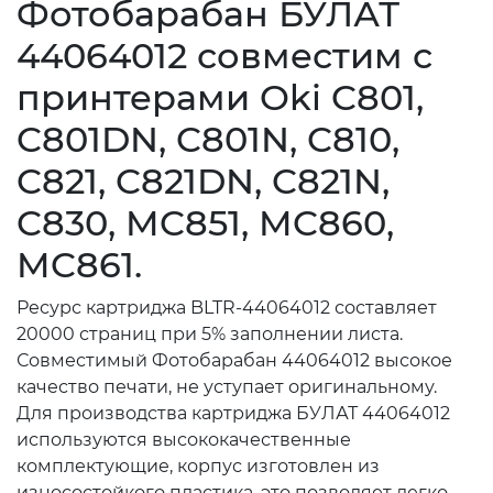
Фотобарабан БУЛАТ
44064012 совместим с
принтерами Oki C801,
C801DN, C801N, C810,
C821, C821DN, C821N,
C830, MC851, MC860,
MC861.
Ресурс картриджа BLTR-44064012 составляет
20000 страниц при 5% заполнении листа.
Совместимый Фотобарабан 44064012 высокое
качество печати, не уступает оригинальному.
Для производства картриджа БУЛАТ 44064012
используются высококачественные
комплектующие, корпус изготовлен из
износостойкого пластика, это позволяет легко