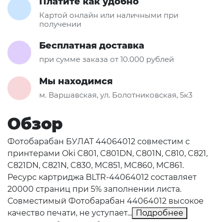
Платите как удобно
Картой онлайн или наличными при
получении
Бесплатная доставка
при сумме заказа от 10.000 рублей
Мы находимся
м. Варшавская, ул. Болотниковская, 5к3
Обзор
Фотобарабан БУЛАТ 44064012 совместим с
принтерами Oki C801, C801DN, C801N, C810, C821,
C821DN, C821N, C830, MC851, MC860, MC861.
Ресурс картриджа BLTR-44064012 составляет
20000 страниц при 5% заполнении листа.
Совместимый Фотобарабан 44064012 высокое
качество печати, не уступает...
Подробнее