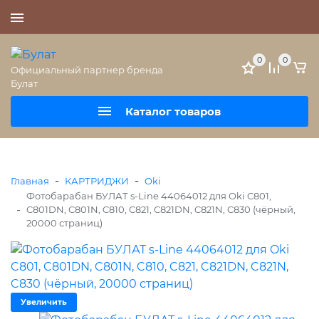
+7 (495) 477-56-25
0
0
Официальный партнер бренда
Булат
Каталог товаров
-
-
Главная
КАРТРИДЖИ
Oki
Фотобарабан БУЛАТ s-Line 44064012 для Oki C801,
-
C801DN, C801N, C810, C821, C821DN, C821N, C830 (чёрный,
20000 страниц)
Увеличить