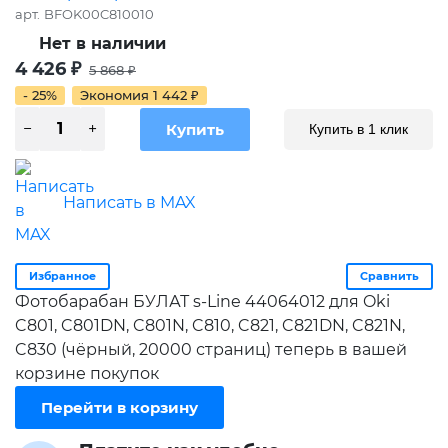
арт.
BFOK00C810010
Нет в наличии
4 426
₽
5 868
₽
- 25%
Экономия
1 442
₽
Купить в 1 клик
Написать в MAX
Избранное
Сравнить
Фотобарабан БУЛАТ s-Line 44064012 для Oki
C801, C801DN, C801N, C810, C821, C821DN, C821N,
C830 (чёрный, 20000 страниц) теперь в вашей
корзине покупок
Перейти в корзину