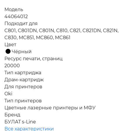
Модель
44064012
Подходит для
C801, C801DN, C801N, C810, C821, C821DN, C821N,
C830, MC851, MC860, MC861
Цвет
Чёрный
Ресурс печати, страниц
20000
Тип картриджа
Драм-картридж
Для принтеров
Oki
Тип принтеров
Цветные лазерные принтеры и МФУ
Бренд
БУЛАТ s-Line
Все характеристики