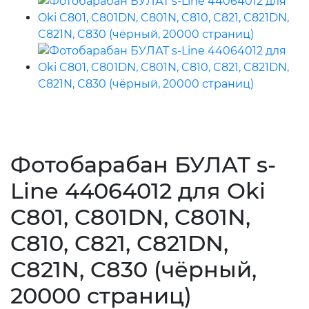
Фотобарабан БУЛАТ s-
Line 44064012 для Oki
C801, C801DN, C801N,
C810, C821, C821DN,
C821N, C830 (чёрный,
20000 страниц)