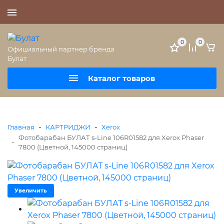
+7 (495) 477-56-25
0
0
Официальный партнер бренда
Булат
Каталог товаров
-
-
Главная
КАРТРИДЖИ
Xerox
Фотобарабан БУЛАТ s-Line 106R01582 для Xerox Phaser
-
7800 (Цветной, 145000 страниц)
Увеличить