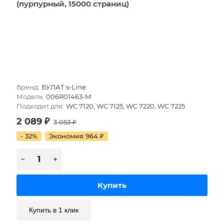
(пурпурный, 15000 страниц)
Бренд:
БУЛАТ s-Line
Модель:
006R01463-M
Подходит для:
WC 7120, WC 7125, WC 7220, WC 7225
2 089
₽
3 053
₽
- 32%
Экономия 964
₽
Купить в 1 клик