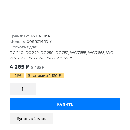
Бренд:
БУЛАТ s-Line
Модель:
006R01450-Y
Подходит для:
DC 240, DC 242, DC 250, DC 252, WC 7655, WC 7665, WC
7675, WC 7755, WC 7765, WC 7775
4 285
₽
5 435
₽
- 21%
Экономия 1 150
₽
Купить в 1 клик