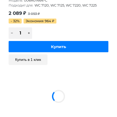
Модель:
006R01464-C
Подходит для:
WC 7120, WC 7125, WC 7220, WC 7225
2 089
₽
3 053
₽
- 32%
Экономия 964
₽
Купить в 1 клик