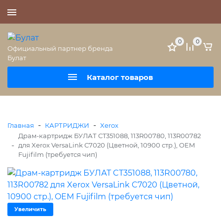
+7 (495) 477-56-25
0
0
Официальный партнер бренда
Булат
Каталог товаров
-
-
Главная
КАРТРИДЖИ
Xerox
Драм-картридж БУЛАТ CT351088, 113R00780, 113R00782
-
для Xerox VersaLink C7020 (Цветной, 10900 стр.), OEM
Fujifilm (требуется чип)
Увеличить