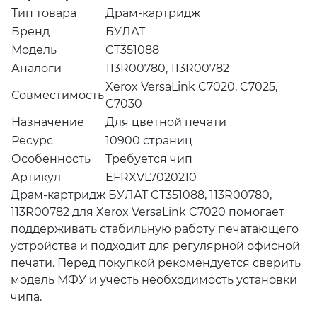
Тип товара
Драм-картридж
Бренд
БУЛАТ
Модель
CT351088
Аналоги
113R00780, 113R00782
Xerox VersaLink C7020, C7025,
Совместимость
C7030
Назначение
Для цветной печати
Ресурс
10900 страниц
Особенность
Требуется чип
Артикул
EFRXVL7020210
Драм-картридж БУЛАТ CT351088, 113R00780,
113R00782 для Xerox VersaLink C7020 помогает
поддерживать стабильную работу печатающего
устройства и подходит для регулярной офисной
печати. Перед покупкой рекомендуется сверить
модель МФУ и учесть необходимость установки
чипа.