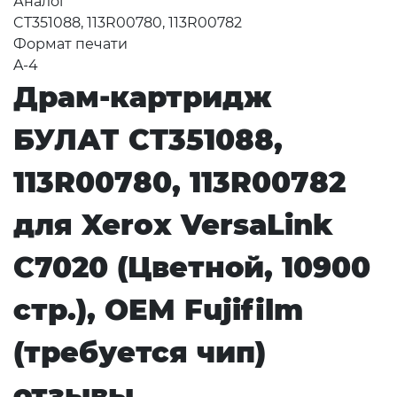
Аналог
CT351088, 113R00780, 113R00782
Формат печати
A-4
Драм-картридж
БУЛАТ CT351088,
113R00780, 113R00782
для Xerox VersaLink
C7020 (Цветной, 10900
стр.), OEM Fujifilm
(требуется чип)
отзывы