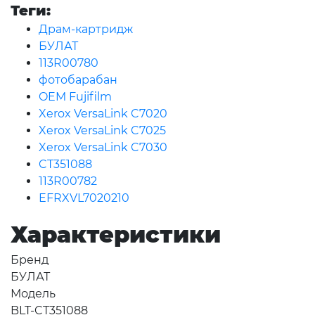
Теги:
Драм-картридж
БУЛАТ
113R00780
фотобарабан
OEM Fujifilm
Xerox VersaLink C7020
Xerox VersaLink C7025
Xerox VersaLink C7030
CT351088
113R00782
EFRXVL7020210
Характеристики
Бренд
БУЛАТ
Модель
BLT-CT351088