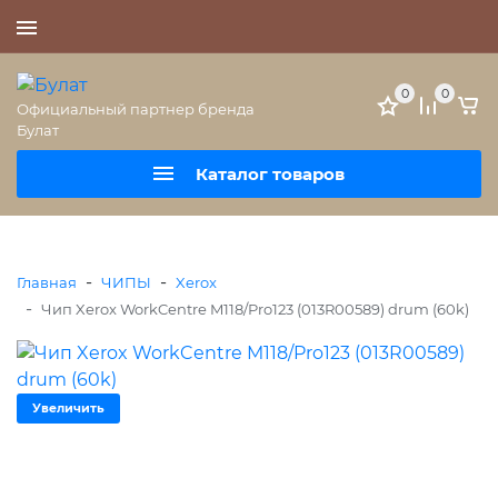
+7 (495) 477-56-25
0
0
Официальный партнер бренда
Булат
Каталог товаров
-
-
Главная
ЧИПЫ
Xerox
-
Чип Xerox WorkCentre M118/Pro123 (013R00589) drum (60k)
Увеличить