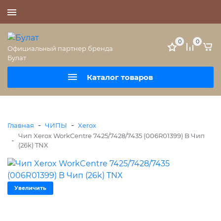
+7 (495) 477-56-25
0
0
Официальный партнер бренда
Булат
Каталог товаров
-
-
Главная
ЧИПЫ
Xerox
Чип Xerox WorkCentre 7425/7428/7435 (006R01399) B Чип
-
(26k) TNX
Увеличить