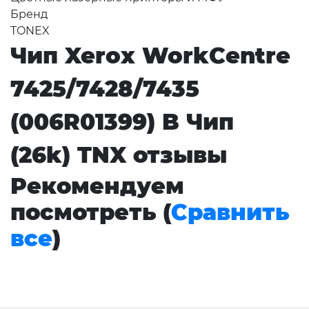
Бренд
TONEX
Чип Xerox WorkCentre
7425/7428/7435
(006R01399) B Чип
(26k) TNX отзывы
Рекомендуем
посмотреть (
Сравнить
все
)