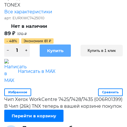
TONEX
Все характеристики
арт.
EURXWC7425010
Нет в наличии
89
₽
170
₽
- 48%
Экономия
81
₽
Купить в 1 клик
Написать в MAX
Избранное
Сравнить
Чип Xerox WorkCentre 7425/7428/7435 (006R01399)
B Чип (26k) TNX теперь в вашей корзине покупок
Перейти в корзину