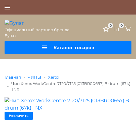
+7 (495) 477-56-25
0
0
Официальный партнер бренда
Булат
Каталог товаров
-
-
Главная
ЧИПЫ
Xerox
Чип Xerox WorkCentre 7120/7125 (013BR00657) B drum (67k)
-
TNX
Увеличить