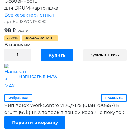
Особенность
для DRUM-картриджа
Все характеристики
арт.
EURXWC7120090
98
₽
247
₽
- 60%
Экономия
149
₽
В наличии
Купить в 1 клик
Написать в MAX
Избранное
Сравнить
Чип Xerox WorkCentre 7120/7125 (013BR00657) B
drum (67k) TNX теперь в вашей корзине покупок
Перейти в корзину