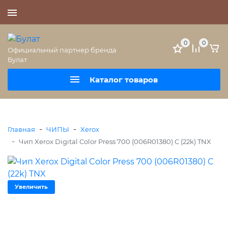
+7 (495) 477-56-25
0
0
Официальный партнер бренда
Булат
Каталог товаров
-
-
Главная
ЧИПЫ
Xerox
-
Чип Xerox Digital Color Press 700 (006R01380) C (22k) TNX
Увеличить