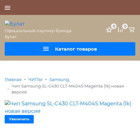
+7 (495) 477-56-25
0
0
Официальный партнер бренда
Булат
Каталог товаров
-
-
Главная
ЧИПЫ
Samsung
Чип Samsung SL-C430 CLT-M404S Magenta (1k) новая
-
версия
Увеличить