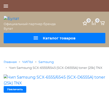
+7 (495) 477-56-25
0
0
Официальный партнер бренда
Булат
Каталог товаров
-
-
Главная
ЧИПЫ
Samsung
-
Чип Samsung SCX-6555/6545 (SCX-D6555A) toner (25k) TNX
Увеличить