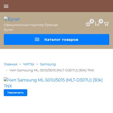
+7 (495) 477-56-25
0
0
Официальный партнер бренда
Булат
Каталог товаров
-
-
Главная
ЧИПЫ
Samsung
-
Чип Samsung ML-5010/5015 (MLT-D307U) (30k) TNX
Увеличить