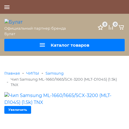
+7 (495) 477-56-25
0
0
Официальный партнер бренда
Булат
Каталог товаров
-
-
Главная
ЧИПЫ
Samsung
Чип Samsung ML-1660/1665/SCX-3200 (MLT-D104S) (1.5k)
-
TNX
Увеличить