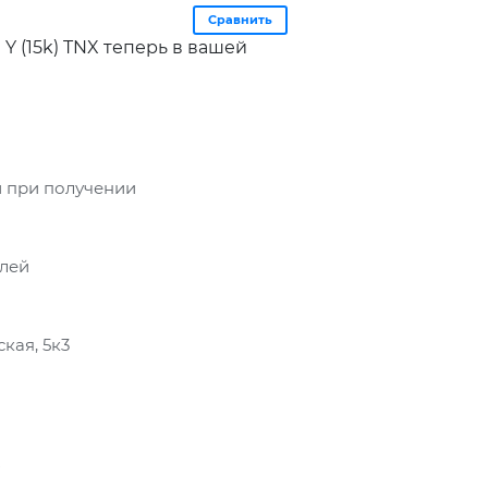
Сравнить
Y (15k) TNX теперь в вашей
 при получении
блей
кая, 5к3
X