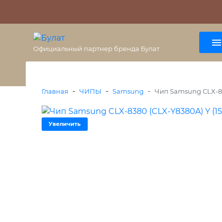
О бренде
Гарантия
ВАЖНО
Оплата
Доставка
+7 (495) 477-56-25
8 (800) 333-38-47
Официальный партнер бренда Булат
-
-
-
Главная
ЧИПЫ
Samsung
Чип Samsung CLX-83
Увеличить