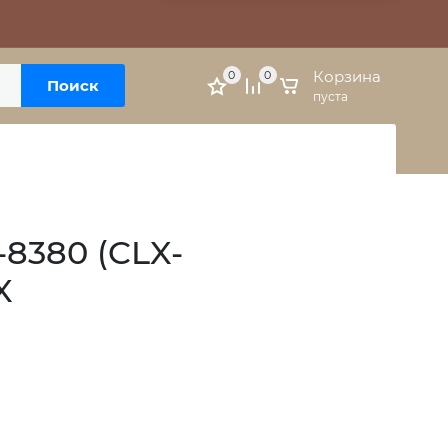
Москва, м. Варшавская, ул. Болотниковская, 5к3
Личный кабинет
Корзина
0
0
Поиск
пуста
8380 (CLX-
X