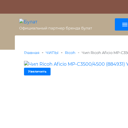
О бренде
Гарантия
ВАЖНО
Оплата
Доставка
+7 (495) 477-56-25
8 (800) 333-38-47
Официальный партнер бренда Булат
-
-
-
Главная
ЧИПЫ
Ricoh
Чип Ricoh Aficio MP-C350
Увеличить