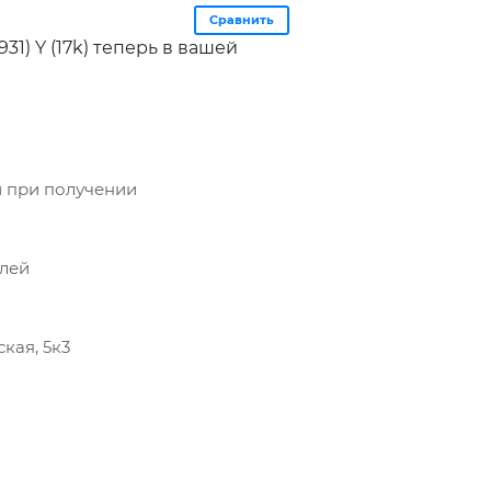
Сравнить
31) Y (17k) теперь в вашей
 при получении
блей
кая, 5к3