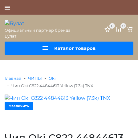
+7 (495) 477-56-25
0
0
Официальный партнер бренда
Булат
Каталог товаров
-
-
Главная
ЧИПЫ
Oki
-
Чип Oki С822 44844613 Yellow (7.3k) TNX
Увеличить
Чип Oki С822 44844613