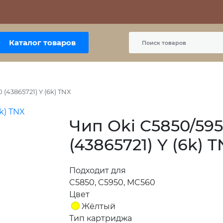
Контакты
Политика сайта
Пользовательское соглашение
Каталог товаров
(43865721) Y (6k) TNX
Чип Oki C5850/59
(43865721) Y (6k) 
Подходит для
C5850, C5950, MC560
Цвет
Жёлтый
Тип картриджа