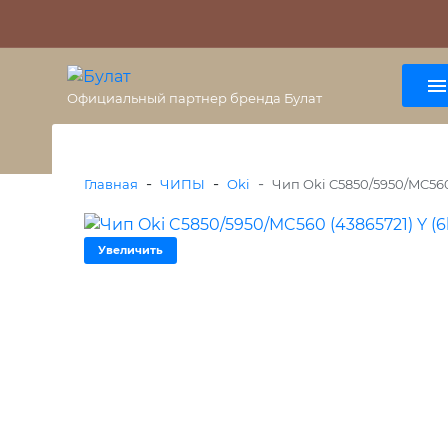
О бренде
Гарантия
ВАЖНО
Оплата
Доставка
+7 (495) 477-56-25
8 (800) 333-38-47
Официальный партнер бренда Булат
-
-
-
Главная
ЧИПЫ
Oki
Чип Oki C5850/5950/MC560 
Увеличить