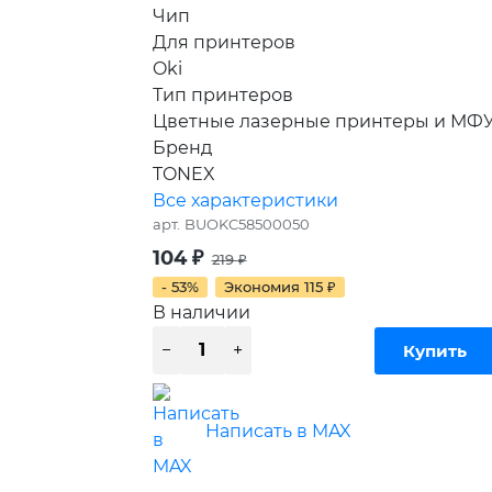
Чип
Для принтеров
Oki
Тип принтеров
Цветные лазерные принтеры и МФ
Бренд
TONEX
Все характеристики
арт.
BUOKC58500050
104
₽
219
₽
- 53%
Экономия
115
₽
В наличии
Написать в MAX