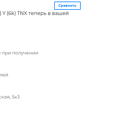
Сравнить
 Y (6k) TNX теперь в вашей
 при получении
блей
кая, 5к3