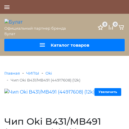
+7 (495) 477-56-25
0
0
Официальный партнер бренда
Булат
Каталог товаров
-
-
Главная
ЧИПЫ
Oki
-
Чип Oki B431/MB491 (44917608) (12k)
Увеличить
Чип Oki B431/MB491