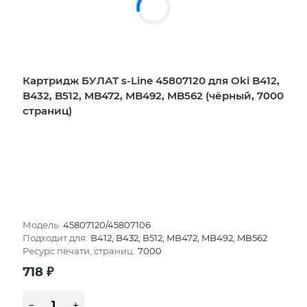
Картридж БУЛАТ s-Line 45807120 для Oki B412,
B432, B512, MB472, MB492, MB562 (чёрный, 7000
страниц)
Модель:
45807120/45807106
Подходит для:
B412, B432, B512, MB472, MB492, MB562
Ресурс печати, страниц:
7000
718
₽