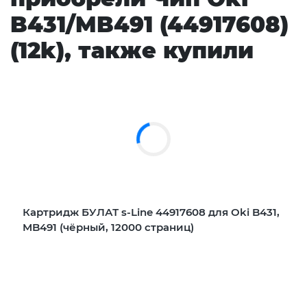
B431/MB491 (44917608)
(12k), также купили
Картридж БУЛАТ s-Line 44917608 для Oki B431,
MB491 (чёрный, 12000 страниц)