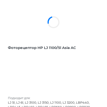
Фоторецептор HP LJ 1100/5l Asia AC
Подходит для:
LJ 5l, LJ 6l, LJ 3100, LJ 3150, LJ 1100, LJ 3200, LBP440,
LBP445, LBP460, LBP465, LBP660, LBP800, LBP1120