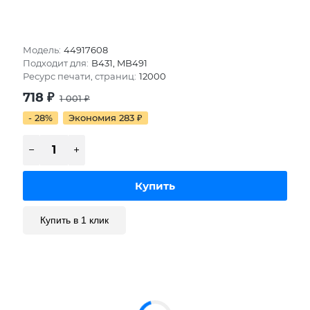
Модель:
44917608
Подходит для:
B431, MB491
Ресурс печати, страниц:
12000
718
₽
1 001
₽
- 28%
Экономия 283
₽
Купить в 1 клик