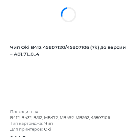
Чип Oki B412 45807120/45807106 (7k) до версии
– А01.71_0_4
Подходит для:
B412, B432, B512, MB472, MB492, MB562, 45807106
Тип картриджа:
Чип
Для принтеров:
Oki