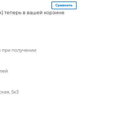
Сравнить
1k) теперь в вашей корзине
 при получении
блей
кая, 5к3