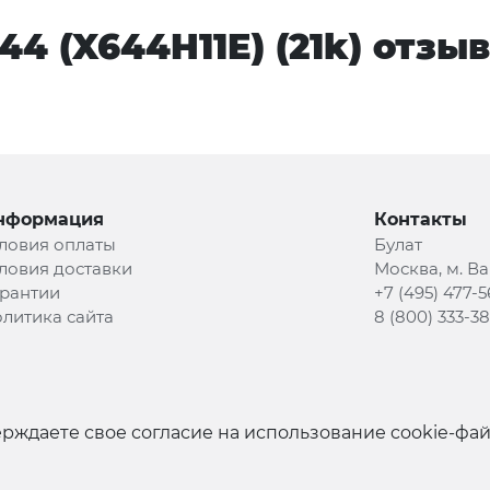
4 (X644H11E) (21k) отзы
нформация
Контакты
ловия оплаты
Булат
ловия доставки
Москва, м. В
рантии
+7 (495) 477-5
литика сайта
8 (800) 333-3
рждаете свое согласие на использование cookie-фа