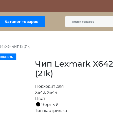
Контакты
Политика сайта
Пользовательское соглашение
Каталог товаров
4 (X644H11E) (21k)
величить
Чип Lexmark X642
(21k)
Подходит для
X642, X644
Цвет
Чёрный
Тип картриджа