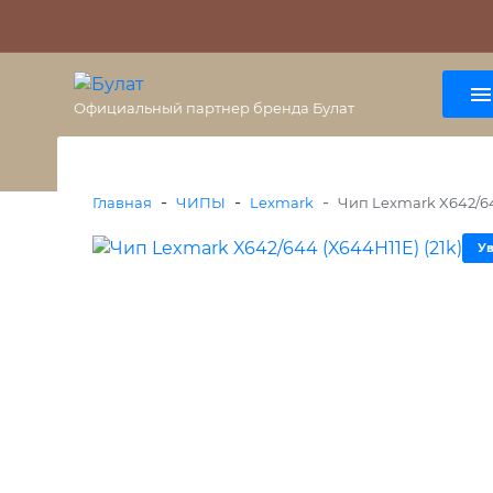
О бренде
Гарантия
ВАЖНО
Оплата
Доставка
+7 (495) 477-56-25
8 (800) 333-38-47
Официальный партнер бренда Булат
-
-
-
Главная
ЧИПЫ
Lexmark
Чип Lexmark X642/64
У