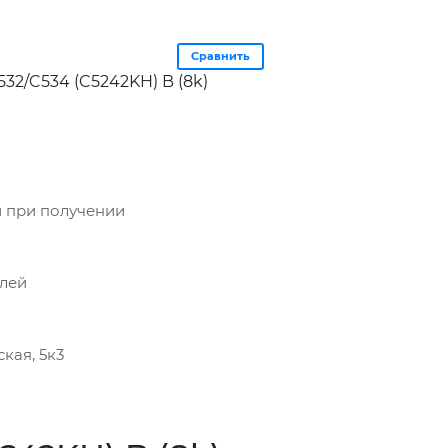
Сравнить
32/C534 (C5242KH) B (8k)
 при получении
блей
кая, 5к3