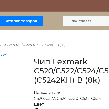
Контакты
Политика сайта
Пользовательское соглашение
Каталог товаров
22/C524/C530/C532/C534 (C5242KH) B (8k)
Чип Lexmark
C520/C522/C524/C5
(C5242KH) B (8k)
Подходит для
C520, C522, C524, C530, C532, C534
Цвет