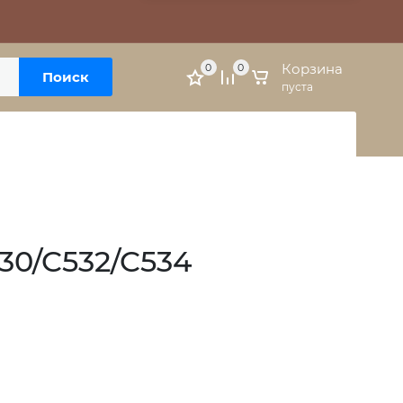
Москва, м. Варшавская, ул. Болотниковская, 5к3
Личный кабинет
Корзина
0
0
Поиск
пуста
30/C532/C534