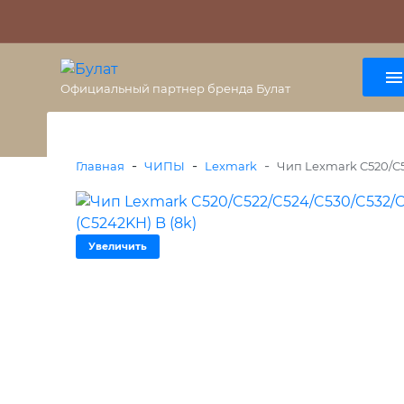
О бренде
Гарантия
ВАЖНО
Оплата
Доставка
+7 (495) 477-56-25
8 (800) 333-38-47
Официальный партнер бренда Булат
-
-
-
Главная
ЧИПЫ
Lexmark
Чип Lexmark C520/C5
Увеличить