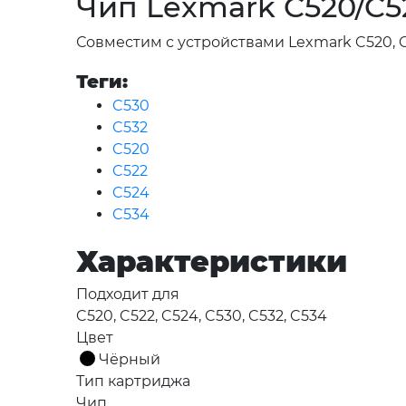
Чип Lexmark C520/C52
Совместим с устройствами Lexmark C520, C5
Теги:
C530
C532
C520
C522
C524
C534
Характеристики
Подходит для
C520, C522, C524, C530, C532, C534
Цвет
Чёрный
Тип картриджа
Чип