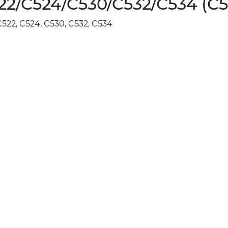
2/C524/C530/C532/C534 (C5
22, C524, C530, C532, C534