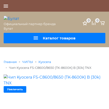
+7 (495) 477-56-25
0
0
Официальный партнер бренда
Булат
Каталог товаров
-
-
Главная
ЧИПЫ
Kyocera
-
Чип Kyocera FS-C8600/8650 (TK-8600K) B (30k) TNX
Увеличить