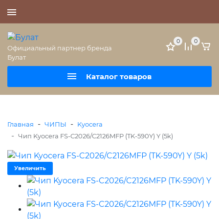
+7 (495) 477-56-25
0
0
Официальный партнер бренда
Булат
Каталог товаров
-
-
Главная
ЧИПЫ
Kyocera
-
Чип Kyocera FS-C2026/C2126MFP (TK-590Y) Y (5k)
Увеличить