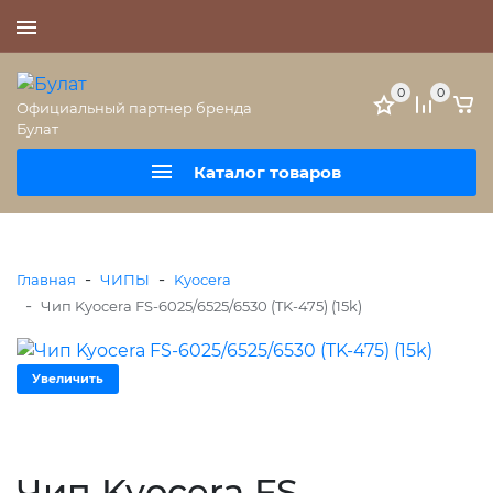
+7 (495) 477-56-25
0
0
Официальный партнер бренда
Булат
Каталог товаров
-
-
Главная
ЧИПЫ
Kyocera
-
Чип Kyocera FS-6025/6525/6530 (TK-475) (15k)
Увеличить
Чип Kyocera FS-