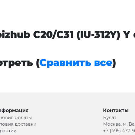
izhub C20/C31 (IU-312Y) Y
треть (
Сравнить все
)
нформация
Контакты
ловия оплаты
Булат
ловия доставки
Москва, м. В
рантии
+7 (495) 477-5