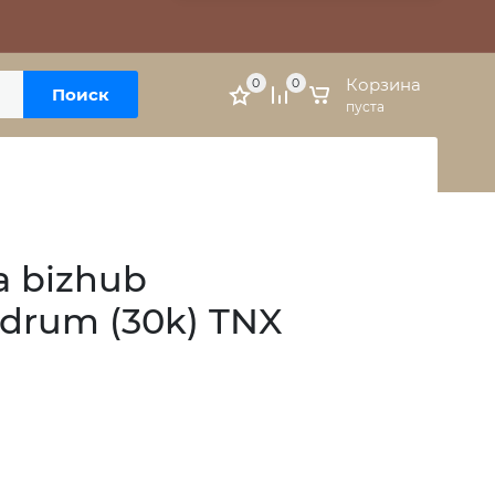
Москва, м. Варшавская, ул. Болотниковская, 5к3
Личный кабинет
Корзина
0
0
Поиск
пуста
a bizhub
Y drum (30k) TNX