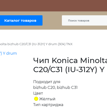
Контакты
Политика сайта
Пользовательское соглашение
Каталог товаров
olta bizhub C20/C31 (IU-312Y) Y drum (30k) TNX
Чип Konica Minolt
C20/C31 (IU-312Y) 
Подходит для
bizhub C20, bizhub C31
Цвет
Жёлтый
Тип картриджа