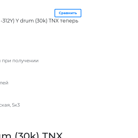
Сравнить
U-312Y) Y drum (30k) TNX теперь
 при получении
блей
кая, 5к3
rum (30k) TNX