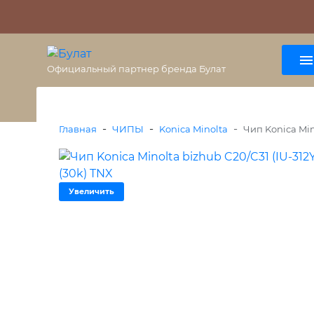
О бренде
Гарантия
ВАЖНО
Оплата
Доставка
+7 (495) 477-56-25
8 (800) 333-38-47
Официальный партнер бренда Булат
-
-
-
Главная
ЧИПЫ
Konica Minolta
Чип Konica Min
Увеличить