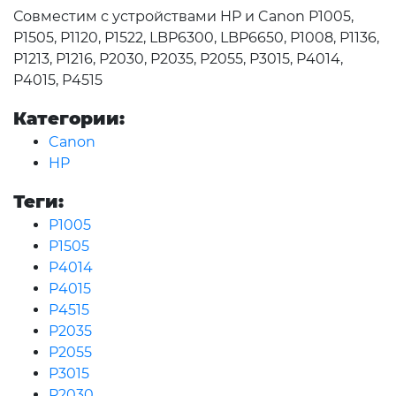
Совместим с устройствами HP и Canon P1005,
P1505, P1120, P1522, LBP6300, LBP6650, P1008, P1136,
P1213, P1216, P2030, P2035, P2055, P3015, P4014,
P4015, P4515
Категории:
Canon
HP
Теги:
P1005
P1505
P4014
P4015
P4515
P2035
P2055
P3015
P2030