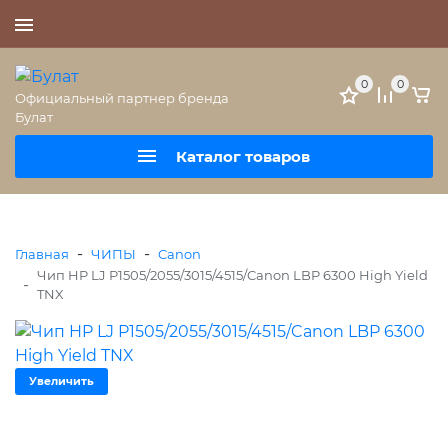
+7 (495) 477-56-25
0
0
Официальный партнер бренда
Булат
Каталог товаров
-
-
Главная
ЧИПЫ
Canon
Чип HP LJ P1505/2055/3015/4515/Canon LBP 6300 High Yield
-
TNX
Увеличить