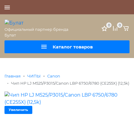
+7 (495) 477-56-25
0
0
Официальный партнер бренда
Булат
Каталог товаров
-
-
Главная
ЧИПЫ
Canon
-
Чип HP LJ M525/P3015/Canon LBP 6750/6780 (CE255X) (12,5k)
Увеличить