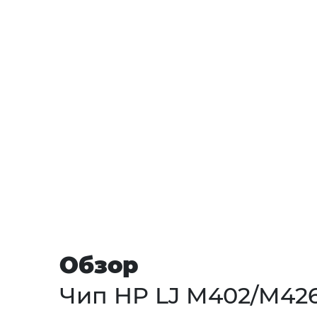
Обзор
Чип HP LJ M402/M426