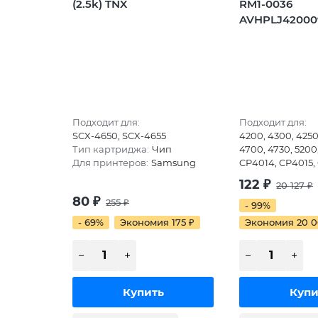
(2.5k) TNX
RM1-0036
AVHPLJ42000
Подходит для:
Подходит для:
SCX-4650, SCX-4655
4200, 4300, 4250
Тип картриджа:
Чип
4700, 4730, 5200
Для принтеров:
Samsung
CP4014, CP4015,
122
₽
20 127
₽
80
₽
255
₽
- 99%
- 69%
Экономия 175
₽
Экономия 20 