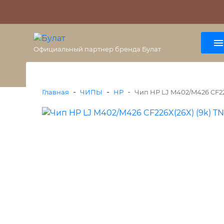
О бренде
Гарантия
ВАЖНО
Оплата
Доставка
+7 (495) 477-56-25
8 (800) 333-38-47
Официальный партнер бренда Булат
-
-
-
Главная
ЧИПЫ
HP
Чип HP LJ M402/M426 CF22