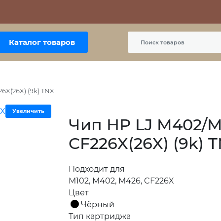
Контакты
Политика сайта
Пользовательское соглашение
Каталог товаров
6X(26X) (9k) TNX
Увеличить
Чип HP LJ M402/
CF226X(26X) (9k) 
Подходит для
M102, M402, M426, CF226X
Цвет
Чёрный
Тип картриджа