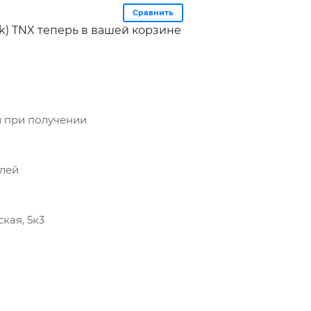
Сравнить
k) TNX теперь в вашей корзине
 при получении
блей
кая, 5к3