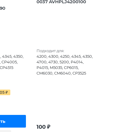
0037 AVHPLJ4200100
90
Подходит для:
, 4345, 4350,
4200, 4300, 4250, 4345, 4350,
, CP4005,
4700, 4730, 5200, P4014,
 CP4515
P4015, M5035, CP6015,
CM6030, CM6040, CP3525
005
₽
100
₽