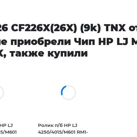
6 CF226X(26X) (9k) TNX 
ые приобрели Чип HP LJ
X, также купили
HP LJ
Ролик п/б HP LJ
15/M601
4250/4015/M601 RM1-