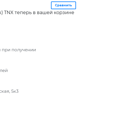
Сравнить
5k) TNX теперь в вашей корзине
 при получении
блей
кая, 5к3