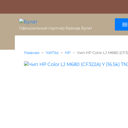
О бренде
Гарантия
ВАЖНО
Оплата
Доставка
+7 (495) 477-56-25
8 (800) 333-38-47
Официальный партнер бренда Булат
-
-
-
Главная
ЧИПЫ
HP
Чип HP Color LJ M680 (CF32