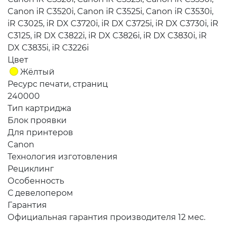
Canon iR C3520i, Canon iR C3525i, Canon iR C3530i,
iR C3025, iR DX C3720i, iR DX C3725i, iR DX C3730i, iR
C3125, iR DX C3822i, iR DX C3826i, iR DX C3830i, iR
DX C3835i, iR C3226i
Цвет
Жёлтый
Ресурс печати, страниц
240000
Тип картриджа
Блок проявки
Для принтеров
Canon
Технология изготовления
Рециклинг
Особенность
С девелопером
Гарантия
Официальная гарантия производителя 12 мес.