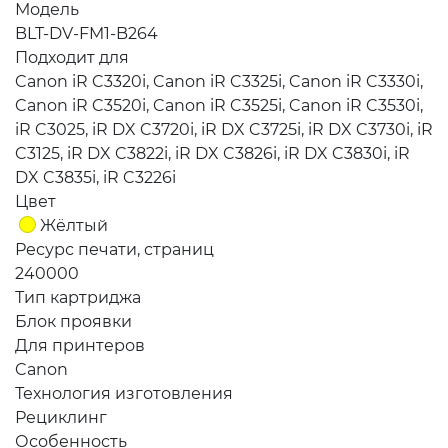
Модель
BLT-DV-FM1-B264
Подходит для
Canon iR C3320i, Canon iR C3325i, Canon iR C3330i,
Canon iR C3520i, Canon iR C3525i, Canon iR C3530i,
iR C3025, iR DX C3720i, iR DX C3725i, iR DX C3730i, iR
C3125, iR DX C3822i, iR DX C3826i, iR DX C3830i, iR
DX C3835i, iR C3226i
Цвет
Жёлтый
Ресурс печати, страниц
240000
Тип картриджа
Блок проявки
Для принтеров
Canon
Технология изготовления
Рециклинг
Особенность