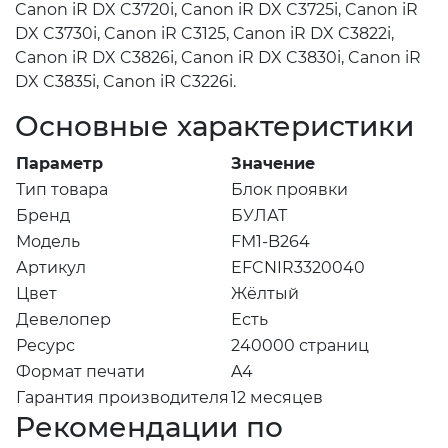
Canon iR DX C3720i, Canon iR DX C3725i, Canon iR
DX C3730i, Canon iR C3125, Canon iR DX C3822i,
Canon iR DX C3826i, Canon iR DX C3830i, Canon iR
DX C3835i, Canon iR C3226i.
Основные характеристики
Параметр
Значение
Тип товара
Блок проявки
Бренд
БУЛАТ
Модель
FM1-B264
Артикул
EFCNIR3320040
Цвет
Жёлтый
Девелопер
Есть
Ресурс
240000 страниц
Формат печати
A4
Гарантия производителя
12 месяцев
Рекомендации по