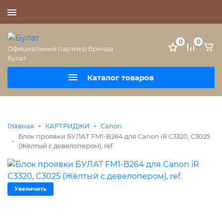
+7 (495) 477-56-25
0
0
Официальный партнер бренда
Булат
Каталог товаров
-
-
Главная
КАРТРИДЖИ
Canon
Блок проявки БУЛАТ FM1-B264 для Canon iR C3320, C3025
-
(Жёлтый с девелопером), ref.
Увеличить