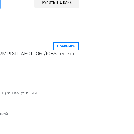
Купить в 1 клик
Сравнить
5/MP161F AE01-1061/1086 теперь
 при получении
блей