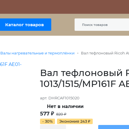
Контакты
Политика сайта
Пользовательское соглашение
Каталог товаров
-
Валы нагревательные и термоплёнки
Вал тефлоновый Ricoh Afi
Вал тефлоновый Ri
1013/1515/MP161F A
арт.
DHRCAF1015020
Нет в наличии
577
₽
820
₽
- 30%
Экономия
243
₽