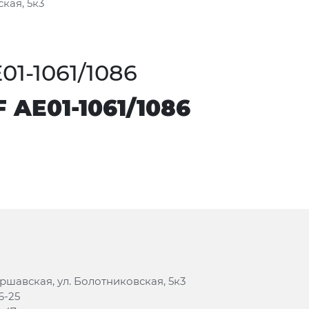
кая, 5к3
01-1061/1086
 AE01-1061/1086
аршавская, ул. Болотниковская, 5к3
6-25