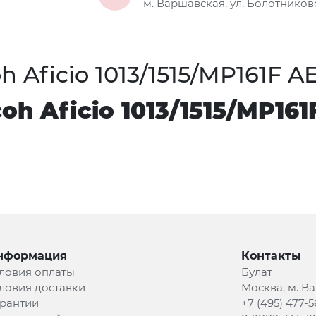
м. Варшавская, ул. Болотниковс
Aficio 1013/1515/MP161F AE
h Aficio 1013/1515/MP161F
нформация
Контакты
ловия оплаты
Булат
ловия доставки
Москва, м. В
рантии
+7 (495) 477-5