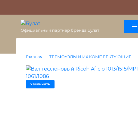
О бренде
Гарантия
ВАЖНО
Оплата
Доставка
+7 (495) 477-56-25
8 (800) 333-38-47
Официальный партнер бренда Булат
-
-
Главная
ТЕРМОУЗЛЫ И ИХ КОМПЛЕКТУЮЩИЕ
Увеличить