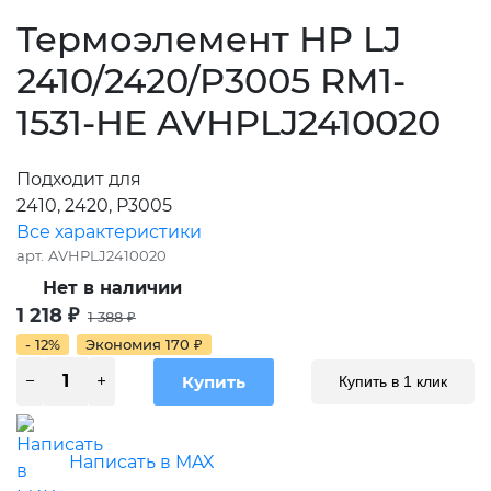
Термоэлемент HP LJ
2410/2420/P3005 RM1-
1531-HE AVHPLJ2410020
Подходит для
2410, 2420, P3005
Все характеристики
арт.
AVHPLJ2410020
Нет в наличии
1 218
₽
1 388
₽
- 12%
Экономия
170
₽
Купить в 1 клик
Написать в MAX