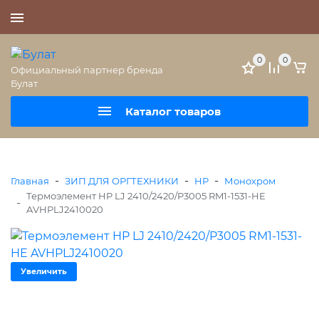
+7 (495) 477-56-25
0
0
Официальный партнер бренда
Булат
Каталог товаров
-
-
-
Главная
ЗИП ДЛЯ ОРГТЕХНИКИ
HP
Монохром
Термоэлемент HP LJ 2410/2420/P3005 RM1-1531-HE
-
AVHPLJ2410020
Увеличить