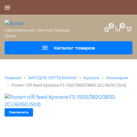
+7 (495) 477-56-25
0
0
Официальный партнер бренда
Булат
Каталог товаров
-
-
-
Главная
ЗИП ДЛЯ ОРГТЕХНИКИ
Kyocera
Монохром
-
Ролип п/б feed Kyocera FS-1920/3820/3830 2CL16050 (Std)
Увеличить