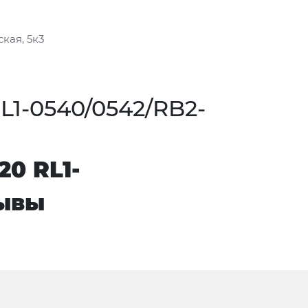
кая, 5к3
RL1-0540/0542/RB2-
20 RL1-
зывы