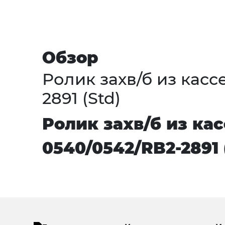
Обзор
Ролик захв/б из касс
2891 (Std)
Ролик захв/б из кас
0540/0542/RB2-2891