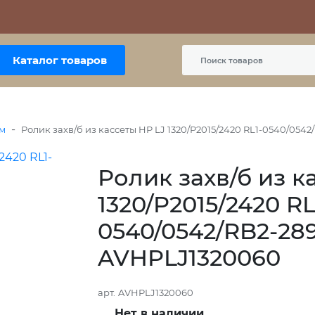
Контакты
Политика сайта
Пользовательское соглашение
Каталог товаров
-
м
Ролик захв/б из кассеты HP LJ 1320/P2015/2420 RL1-0540/0542
Ролик захв/б из к
1320/P2015/2420 RL
0540/0542/RB2-2891
AVHPLJ1320060
арт.
AVHPLJ1320060
Нет в наличии