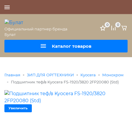
+7 (495) 477-56-25
0
0
Официальный партнер бренда
Булат
Каталог товаров
-
-
-
Главная
ЗИП ДЛЯ ОРГТЕХНИКИ
Kyocera
Монохром
-
Подшипник теф/в Kyocera FS-1920/3820 2FP20080 (Std)
Увеличить