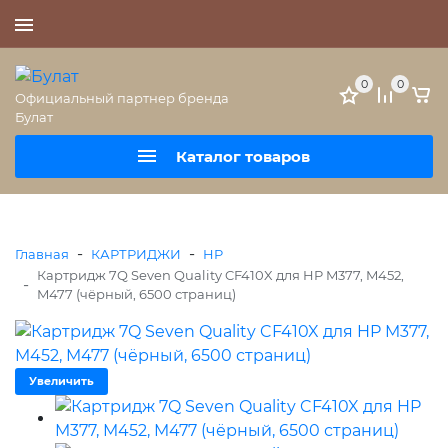
+7 (495) 477-56-25
0
0
Официальный партнер бренда
Булат
Каталог товаров
-
-
Главная
КАРТРИДЖИ
HP
Картридж 7Q Seven Quality CF410X для HP M377, M452,
-
M477 (чёрный, 6500 страниц)
Увеличить