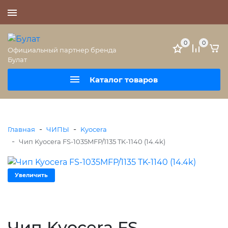
+7 (495) 477-56-25
0
0
Официальный партнер бренда
Булат
Каталог товаров
-
-
Главная
ЧИПЫ
Kyocera
-
Чип Kyocera FS-1035MFP/1135 TK-1140 (14.4k)
Увеличить
Чип Kyocera FS-