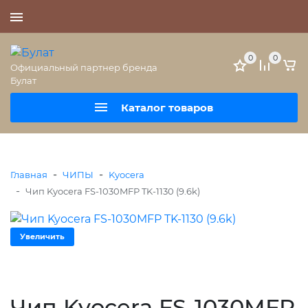
+7 (495) 477-56-25
0
0
Официальный партнер бренда
Булат
Каталог товаров
-
-
Главная
ЧИПЫ
Kyocera
-
Чип Kyocera FS-1030MFP TK-1130 (9.6k)
Увеличить
Чип Kyocera FS-1030MFP